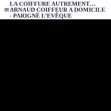
LA COIFFURE AUTREMENT…
ARNAUD COIFFEUR A DOMICILE
- PARIGNÉ L’EVÊQUE